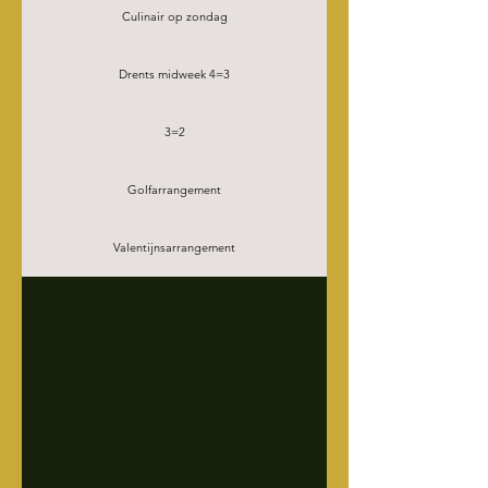
Culinair op zondag
Drents midweek 4=3
3=2
Golfarrangement
Valentijnsarrangement