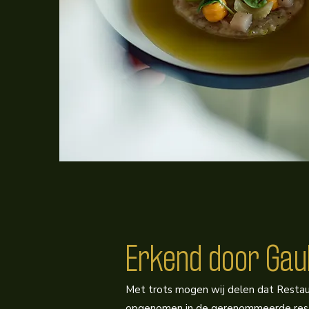
Erkend door Gau
Met trots mogen wij delen dat Restaur
opgenomen in de gerenommeerde rest