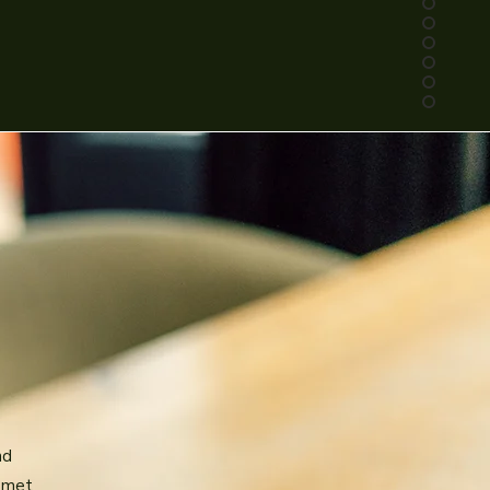
nd
n met