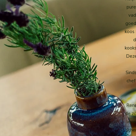
pure
vad
goed 
koos 
d
kookst
Deze
Sinds
chef
Rena
de zo
leve
sche