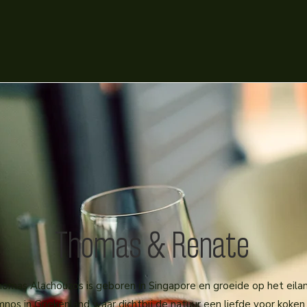
Thomas & Renate
omas Alachouzos is geboren in Singapore en groeide op het eila
nos in Griekenland waar dichtbij de natuur een liefde voor koke