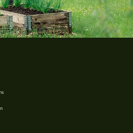
ns
en