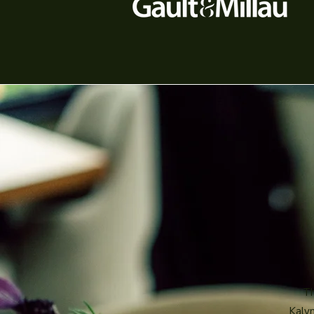
Th
Kalym