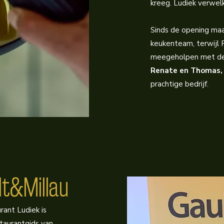
kreeg. Ludiek verwel
Sinds de opening maa
keukenteam, terwijl R
meegeholpen met de op
Renate en Thomas, 
prachtige bedrijf.
lt&Millau
ant Ludiek is
aurantgids van