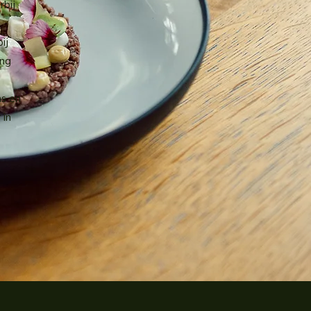
rbij
ij
ing
s
as en
 in