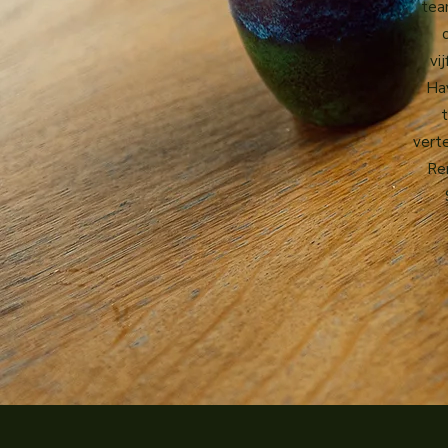
tea
vi
Ha
vert
Re