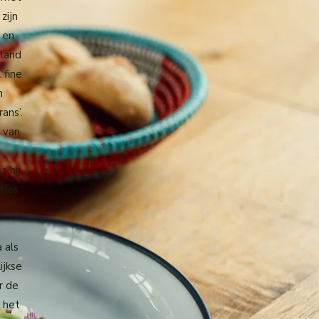
zijn
 en
rland
 fine
n
rans’.
 van
s hij
ties
 als
ijkse
r de
 het