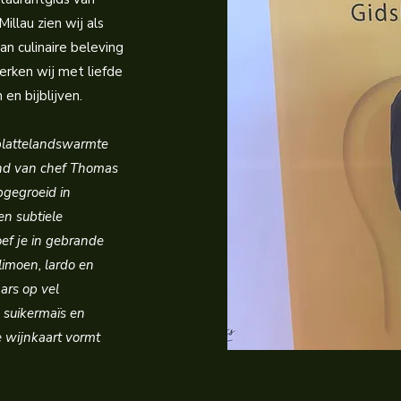
illau zien wij als
n culinaire beleving
erken wij met liefde
en bijblijven.
 plattelandswarmte
ond van chef Thomas
pgegroeid in
en subtiele
oef je in gebrande
limoen, lardo en
ars op vel
 suikermaïs en
 wijnkaart vormt