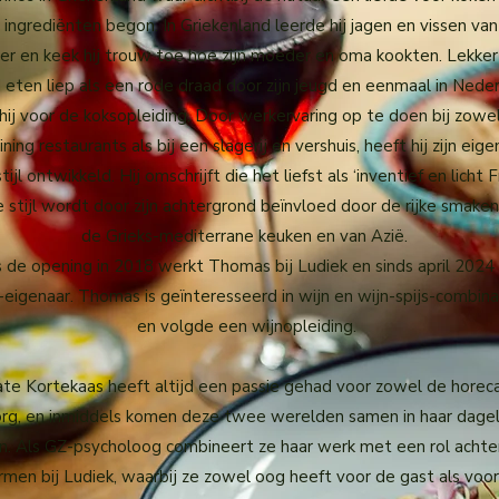
 ingrediënten begon. In Griekenland leerde hij jagen en vissen van 
er en keek hij trouw toe hoe zijn moeder en oma kookten. Lekker
eten liep als een rode draad door zijn jeugd en eenmaal in Nede
hij voor de koksopleiding. Door werkervaring op te doen bij zowel
ining restaurants als bij een slagerij en vershuis, heeft hij zijn eige
ijl ontwikkeld. Hij omschrijft die het liefst als ‘inventief en licht F
 stijl wordt door zijn achtergrond beïnvloed door de rijke smaken
de Grieks-mediterrane keuken en van Azië.
 de opening in 2018 werkt Thomas bij Ludiek en sinds april 2024 i
-eigenaar. Thomas is geïnteresseerd in wijn en wijn-spijs-combina
en volgde een wijnopleiding.
te Kortekaas heeft altijd een passie gehad voor zowel de horeca
rg, en inmiddels komen deze twee werelden samen in haar dagel
n. Als GZ-psycholoog combineert ze haar werk met een rol achte
rmen bij Ludiek, waarbij ze zowel oog heeft voor de gast als voor