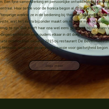
m. Een fijne samenwerking en persoonlijke ontwikkeling staan daa
centraal. Haar liefde voor de horeca begon al op jonge leeftijd; als
jftienjarige werkte ze in de bediening bij theehuis ’t Hunebed vlakb
velte, wat het extra bijzonder maakt om nu weer in deze omgev
terug te zijn. Ook heeft haar opa wel eens geholpen bij Hofmann'
ellingen en hebben haar ouders elkaar in dit dorp ontmoet. Thom
nate ontmoetten elkaar in 2015 bij restaurant De Bovenmeester
Steenwijk, waar hun gezamenlijke passie voor gastvrijheid begon.
Lees meer