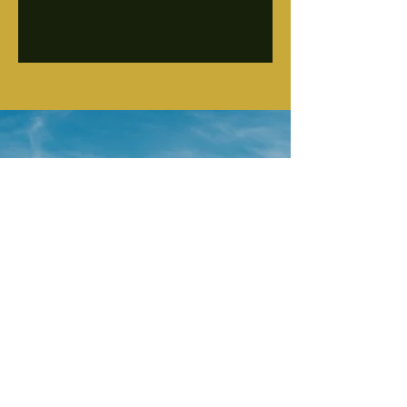
Arrangementen
" Ontspanning, gastronomie, natuur en
geschiedenis. "
Bij Ludiek geniet je van een rustige omgeving
op een unieke locatie in Drenthe, dicht bij de
Weeribben-Wieden, Giethoorn en de
hunebedden in Havelte. Een omgeving vol