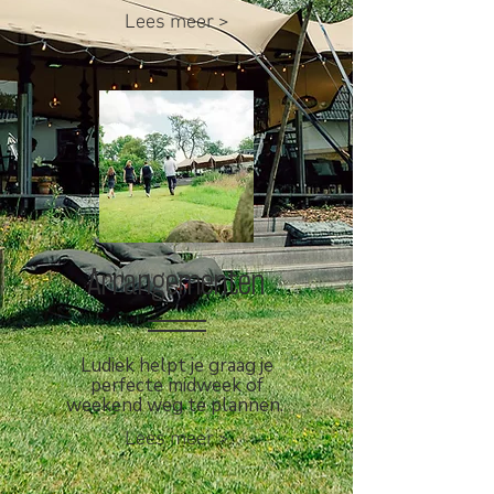
Lees meer >
Arrangementen
Ludiek helpt je graag je
perfecte midweek of
weekend weg te plannen.
Lees meer >