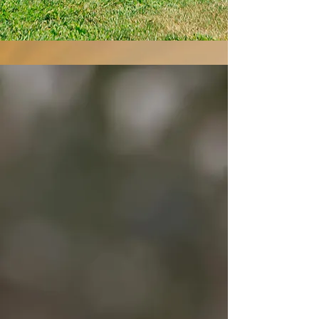
Kleinschalig hotel
" Gelegen in de parel van Drenthe "
Bij Ludiek draait alles om
gastvrijheid
en persoonlijke service
. Laat je
verrassen, kom tot rust en geniet van
al het moois dat Ludiek en de
omgeving te bieden hebben. Havelte,
niet voor niets bekend als de ‘Parel
van Drenthe’, ligt midden in het groen